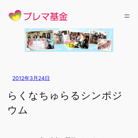
内
容
を
ス
キ
ッ
プ
2012年3月24日
らくなちゅらるシンポジ
ウム