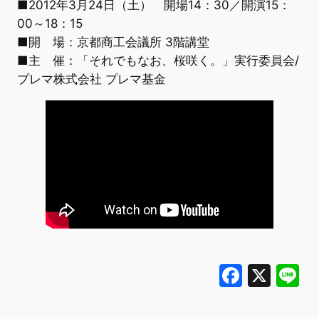
■2012年3月24日（土） 開場14：30／開演15：
00～18：15
■開 場：京都商工会議所 3階講堂
■主 催：「それでもなお、桜咲く。」実行委員会/
プレマ株式会社 プレマ基金
Faceb
X
L